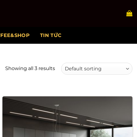
FFEE&SHOP
TIN TỨC
Showing all 3 results