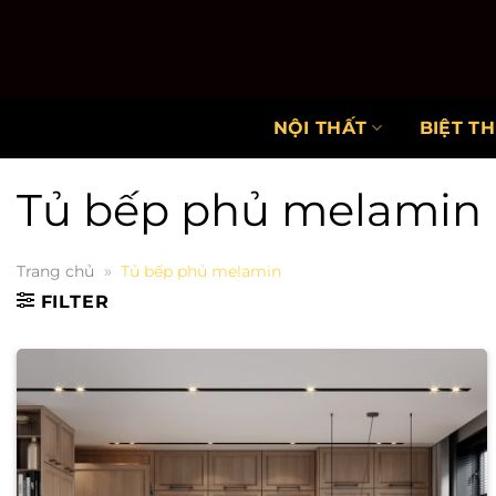
Chuyển
đến
nội
dung
NỘI THẤT
BIỆT T
Tủ bếp phủ melamin
»
Trang chủ
Tủ bếp phủ melamin
FILTER