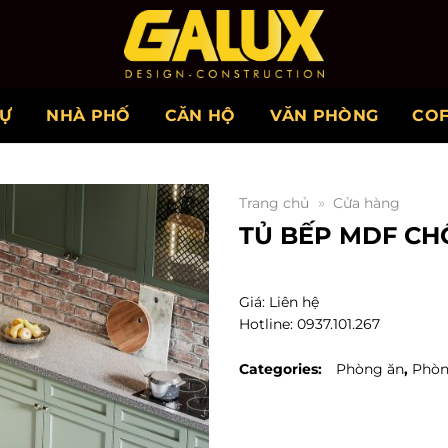
HỰ
NHÀ PHỐ
CĂN HỘ
VĂN PHÒNG
CO
»
Trang chủ
Cửa hàng
TỦ BẾP MDF CH
Giá: Liên hệ
Hotline: 0937.101.267
Categories:
Phòng ăn
,
Phòn