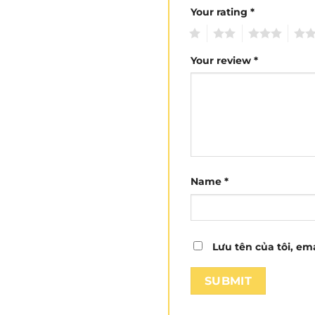
Your rating
*
1
2
3
4
Your review
*
Name
*
Lưu tên của tôi, ema