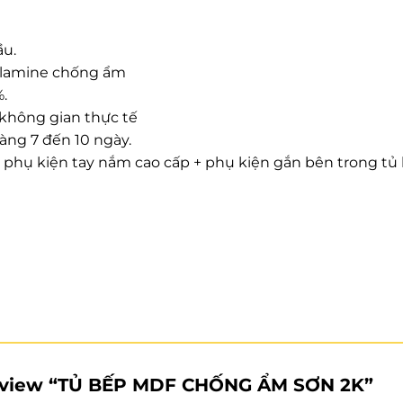
ầu.
elamine chống ẩm
.
 không gian thực tế
hàng 7 đến 10 ngày.
 phụ kiện tay nắm cao cấp + phụ kiện gắn bên trong tủ 
 review “TỦ BẾP MDF CHỐNG ẨM SƠN 2K”