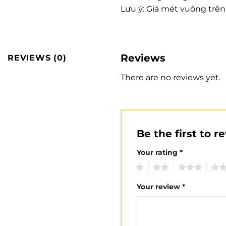
Lưu ý: Giá mét vuông trê
Reviews
REVIEWS (0)
There are no reviews yet.
Be the first to
Your rating
*
1
2
3
4
Your review
*