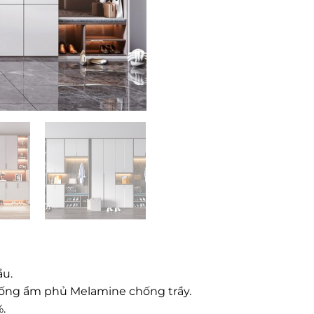
ầu.
chống ẩm phủ Melamine chống trầy.
.