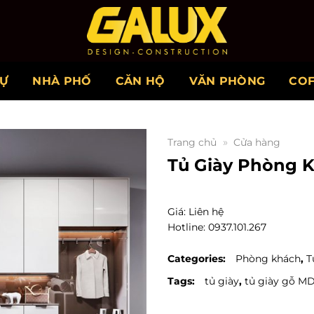
HỰ
NHÀ PHỐ
CĂN HỘ
VĂN PHÒNG
CO
»
Trang chủ
Cửa hàng
Tủ Giày Phòng 
Giá: Liên hệ
Hotline: 0937.101.267
Categories:
Phòng khách
,
T
Tags:
tủ giày
,
tủ giày gỗ M